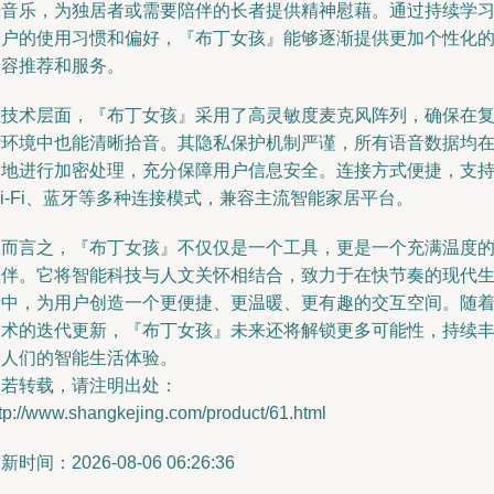
缓音乐，为独居者或需要陪伴的长者提供精神慰藉。通过持续学
用户的使用习惯和偏好，『布丁女孩』能够逐渐提供更加个性化
内容推荐和服务。
在技术层面，『布丁女孩』采用了高灵敏度麦克风阵列，确保在
杂环境中也能清晰拾音。其隐私保护机制严谨，所有语音数据均
本地进行加密处理，充分保障用户信息安全。连接方式便捷，支
i-Fi、蓝牙等多种连接模式，兼容主流智能家居平台。
总而言之，『布丁女孩』不仅仅是一个工具，更是一个充满温度
伙伴。它将智能科技与人文关怀相结合，致力于在快节奏的现代
活中，为用户创造一个更便捷、更温暖、更有趣的交互空间。随
技术的迭代更新，『布丁女孩』未来还将解锁更多可能性，持续
富人们的智能生活体验。
如若转载，请注明出处：
tp://www.shangkejing.com/product/61.html
新时间：2026-08-06 06:26:36