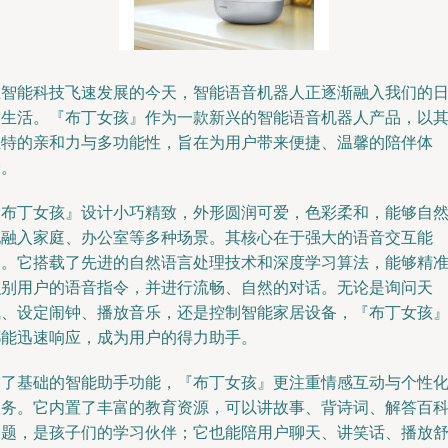
在智能科技飞速发展的今天，智能语音机器人正逐渐融入我们的
常生活。『布丁女孩』作为一款新兴的智能语音机器人产品，以
独特的亲和力与多功能性，旨在为用户带来便捷、温馨的陪伴体
验。
『布丁女孩』设计小巧精致，外形圆润可爱，色彩柔和，能够自
地融入家庭、办公室等多种场景。其核心在于强大的语音交互能
力。它搭载了先进的自然语言处理技术和深度学习算法，能够精
识别用户的语音指令，并进行流畅、自然的对话。无论是询问天
气、设定闹钟、播放音乐，还是控制智能家居设备，『布丁女孩
都能迅速响应，成为用户的得力助手。
除了基础的智能助手功能，『布丁女孩』更注重情感互动与个性
服务。它内置了丰富的教育资源，可以讲故事、背诗词、解答百
问题，是孩子们的学习伙伴；它也能陪用户聊天、讲笑话、播放